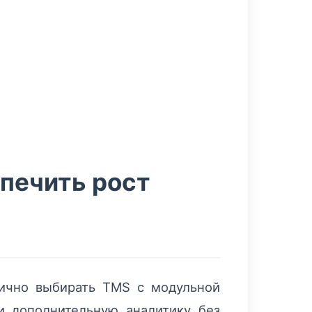
спечить рост
тично выбирать TMS с модульной
и дополнительную аналитику без