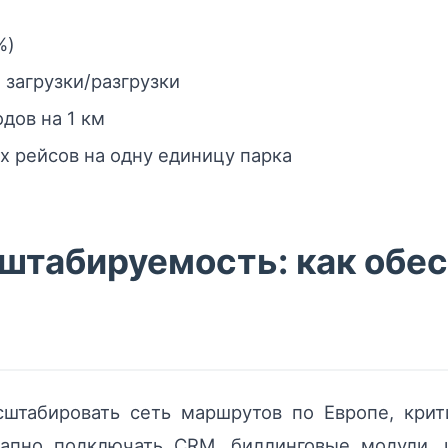
%)
загрузки/разгрузки
дов на 1 км
 рейсов на одну единицу парка
штабируемость: как обе
штабировать сеть маршрутов по Европе, кри
этапно подключать CRM, биллинговые модули, 