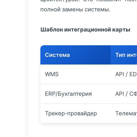
полной замены системы.
Шаблон интеграционной карты
Система
Тип ин
WMS
API / ED
ERP/Бухгалтерия
API / С
Трекер-провайдер
Телема