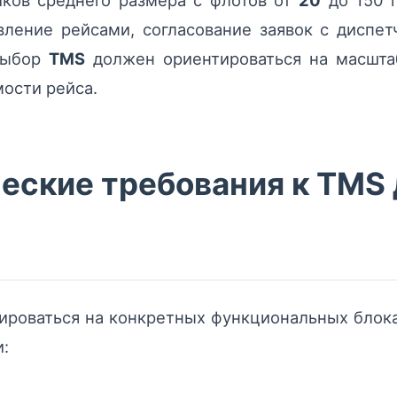
иков среднего размера с флотов от
20
до 150 
вление рейсами, согласование заявок с диспе
 выбор
TMS
должен ориентироваться на масштаб
ости рейса.
еские требования к TMS 
ироваться на конкретных функциональных блок
и: