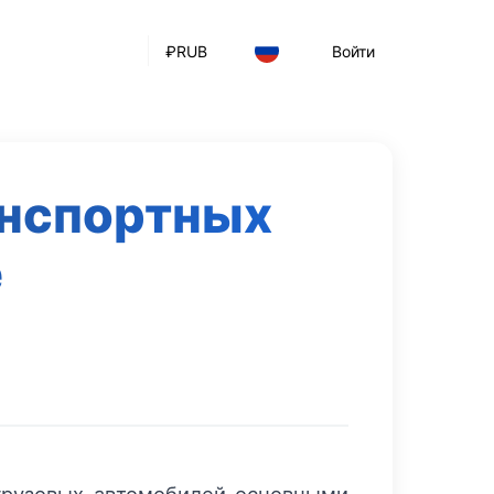
₽
RUB
Войти
анспортных
е