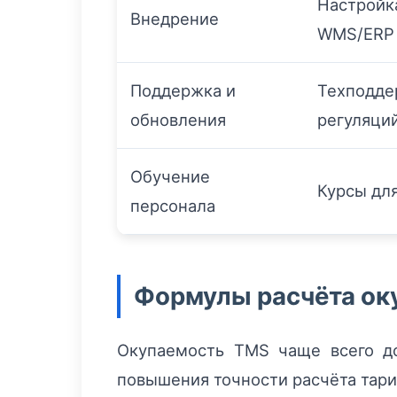
Настройка
Внедрение
WMS/ERP
Поддержка и
Техподде
обновления
регуляци
Обучение
Курсы дл
персонала
Формулы расчёта ок
Окупаемость TMS чаще всего до
повышения точности расчёта тари