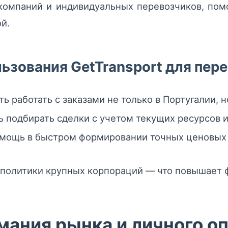
компаний и индивидуальных перевозчиков, пом
й.
зования GetTransport для пер
ь работать с заказами не только в Португалии, н
ь подбирать сделки с учетом текущих ресурсов и
омощь в быстром формировании точных ценовых
 политики крупных корпораций — что повышает 
мания рынка и личного о