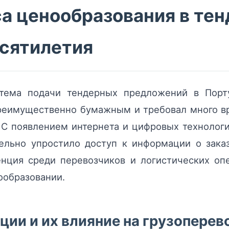
а ценообразования в тен
есятилетия
стема подачи тендерных предложений в Порту
реимущественно бумажным и требовал много вр
 С появлением интернета и цифровых технолог
тельно упростило доступ к информации о зака
нция среди перевозчиков и логистических опе
ообразовании.
ии и их влияние на грузоперев