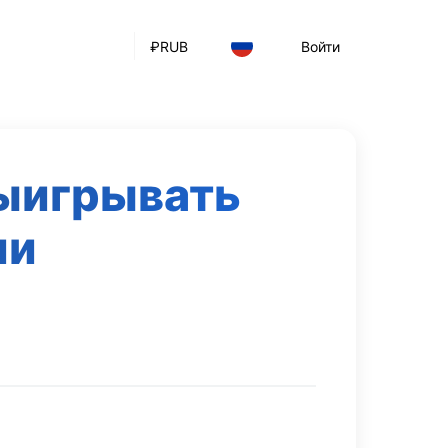
₽
RUB
Войти
выигрывать
ии