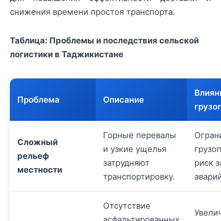
снижения времени простоя транспорта.
Таблица: Проблемы и последствия сельской
логистики в Таджикистане
Влиян
Проблема
Описание
грузо
Горные перевалы
Огран
Сложный
и узкие ущелья
грузо
рельеф
затрудняют
риск 
местности
транспортировку.
аварий
Отсутствие
Увели
асфальтированных