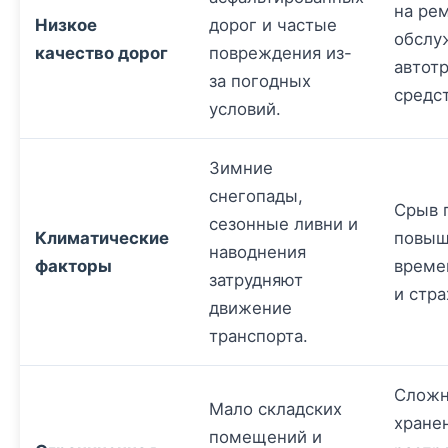
на ре
Низкое
дорог и частые
обслу
качество дорог
повреждения из-
автот
за погодных
средст
условий.
Зимние
снегопады,
Срыв 
сезонные ливни и
Климатические
повыш
наводнения
факторы
време
затрудняют
и стра
движение
транспорта.
Сложн
Мало складских
хране
помещений и