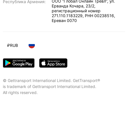
ООО “Глобал Онлайн Тревл”, ул.
Республика Армения:
Ерванда Кочара, 23/2,
регистрационный номер
271.110.1183229, РНН 00238516
,
Ереван
0070
₽
RUB
© Gettransport International Limited. GetTransport®
is trademark of Gettransport International Limited.
All rights reserved.