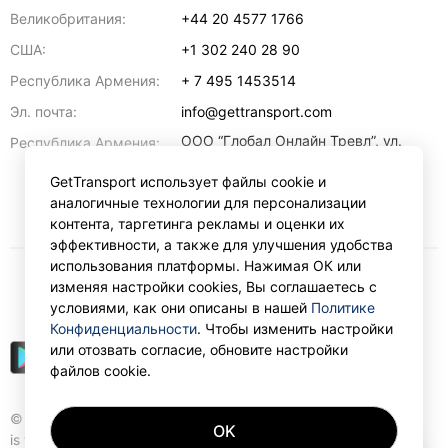
Великобритания:
+44 20 4577 1766
США:
+1 302 240 28 90
Республика Армения:
+ 7 495 1453514
Эл. почта:
info@gettransport.com
ООО “Глобал Онлайн Тревл”, ул.
Республика Армения:
Ерванда Кочара, 23/2,
регистрационный номер
GetTransport использует файлы cookie и
271.110.1183229, РНН 00238516
,
аналогичные технологии для персонализации
Ереван
0070
контента, таргетинга рекламы и оценки их
эффективности, а также для улучшения удобства
использования платформы. Нажимая ОК или
изменяя настройки cookies, Вы соглашаетесь с
₽
RUB
условиями, как они описаны в нашей
Политике
Конфиденциальности
. Чтобы изменить настройки
или отозвать согласие, обновите настройки
файлов cookie.
© Gettransport International Limited. GetTransport®
OK
is trademark of Gettransport International Limited.