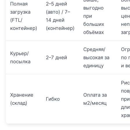
Полная
2–5 дней
выгодно
выс
загрузка
(авто) / 7–
при
цен
(FTL/
14 дней
больших
неп
контейнер)
(контейнер)
объёмах
заг
Средняя/
Огр
Курьер/
2–7 дней
высокая за
по 
посылка
единицу
и в
Рис
пов
Хранение
Оплата за
Гибко
при
(склад)
м2/месяц
дли
хра