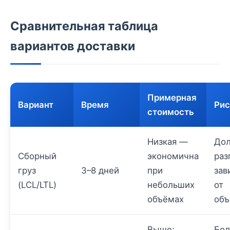
Сравнительная таблица
вариантов доставки
Примерная
Вариант
Время
Рис
стоимость
Низкая —
До
Сборный
экономична
раз
груз
3–8 дней
при
зав
(LCL/LTL)
небольших
от
объёмах
объ
Выше;
Бол