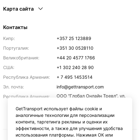
Карта сайта
Контакты
Кипр:
+357 25 123889
Португалия:
+351 30 0528110
Великобритания:
+44 20 4577 1766
США:
+1 302 240 28 90
Республика Армения:
+ 7 495 1453514
Эл. почта:
info@gettransport.com
ООО “Глобал Онлайн Тревл”, ул.
Республика Армения:
Ерванда Кочара, 23/2,
регистрационный номер
GetTransport использует файлы cookie и
271.110.1183229, РНН 00238516
,
аналогичные технологии для персонализации
Ереван
0070
контента, таргетинга рекламы и оценки их
эффективности, а также для улучшения удобства
использования платформы. Нажимая ОК или