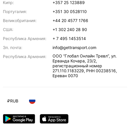
Кипр:
+357 25 123889
Португалия:
+351 30 0528110
Великобритания:
+44 20 4577 1766
США:
+1 302 240 28 90
Республика Армения:
+ 7 495 1453514
Эл. почта:
info@gettransport.com
ООО “Глобал Онлайн Тревл”, ул.
Республика Армения:
Ерванда Кочара, 23/2,
регистрационный номер
271.110.1183229, РНН 00238516
,
Ереван
0070
₽
RUB