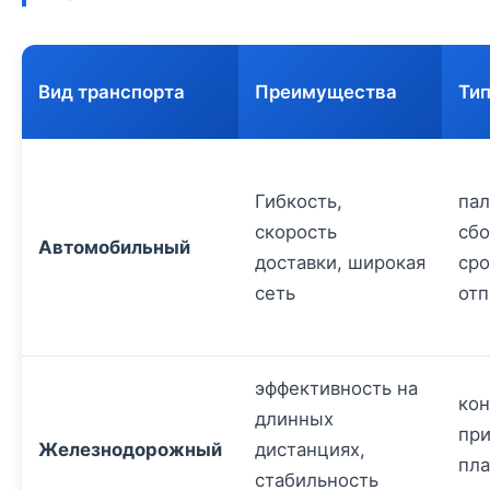
Вид транспорта
Преимущества
Ти
Гибкость,
пал
скорость
сбо
Автомобильный
доставки, широкая
ср
сеть
отп
эффективность на
кон
длинных
пр
Железнодорожный
дистанциях,
пл
стабильность