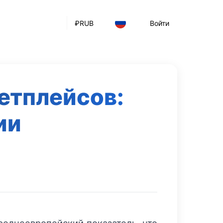
₽
RUB
Войти
етплейсов:
ии