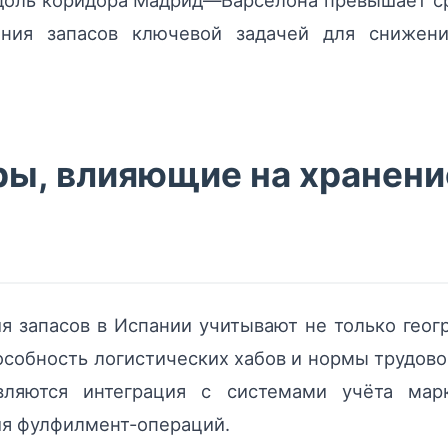
доль коридора Мадрид—Барселона превышает ср
ния запасов ключевой задачей для снижен
ы, влияющие на хранени
я запасов в Испании учитывают не только геог
особность логистических хабов и нормы трудово
ляются интеграция с системами учёта мар
я фулфилмент-операций.