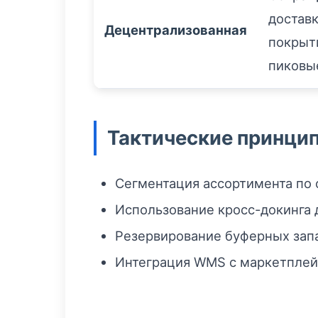
достав
Децентрализованная
покрыт
пиковы
Тактические принци
Сегментация ассортимента по 
Использование кросс-докинга 
Резервирование буферных запа
Интеграция WMS с маркетплейс