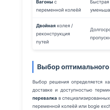
Вагоны
с
Быстрая
переменной колеёй
уменьша
Двойная
колея /
Долгоср
реконструкция
пропуск
путей
Выбор оптимального
Выбор решения определяется хар
доставке и доступностью терми
перевалка
в специализированных 
переменной колеёй или bogie exc