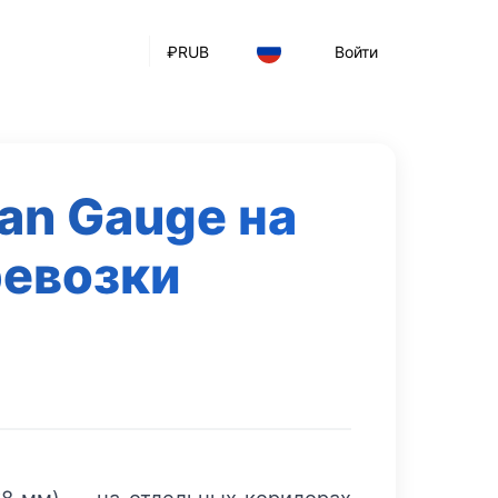
₽
RUB
Войти
ian Gauge на
евозки