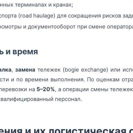
нных терминалах и кранах;
порта (road haulage) для сокращения рисков зад
смотры и документооборот при смене оператора
ь и время
алка
,
замена
тележек (bogie exchange) или исп
сти и по времени выполнения. По оценкам отра
перевозки на
5–20%
, а операции смены тележе
квалифицированный персонал.
ния и их логистическая 