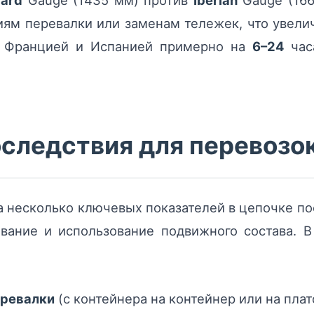
dard
Gauge (1435 мм) против
Iberian
Gauge (166
ям перевалки или заменам тележек, что увели
 Францией и Испанией примерно на
6–24
часа
следствия для перевозо
 несколько ключевых показателей в цепочке по
вание и использование подвижного состава. В
еревалки
(с контейнера на контейнер или на пла