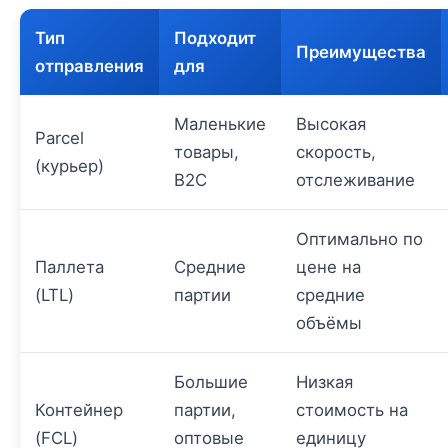
Тип
Подходит
Преимущества
отправления
для
Маленькие
Высокая
Parcel
товары,
скорость,
(курьер)
B2C
отслеживание
Оптимально по
Паллета
Средние
цене на
(LTL)
партии
средние
объёмы
Большие
Низкая
Контейнер
партии,
стоимость на
(FCL)
оптовые
единицу