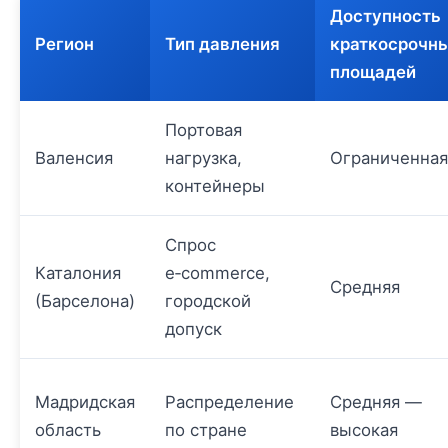
Доступность
Регион
Тип давления
краткосрочн
площадей
Портовая
Валенсия
нагрузка,
Ограниченная
контейнеры
Спрос
Каталония
e‑commerce,
Средняя
(Барселона)
городской
допуск
Мадридская
Распределение
Средняя —
область
по стране
высокая