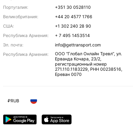
Португалия:
+351 30 0528110
Великобритания:
+44 20 4577 1766
США:
+1 302 240 28 90
Республика Армения:
+ 7 495 1453514
Эл. почта:
info@gettransport.com
ООО “Глобал Онлайн Тревл”, ул.
Республика Армения:
Ерванда Кочара, 23/2,
регистрационный номер
271.110.1183229, РНН 00238516
,
Ереван
0070
₽
RUB