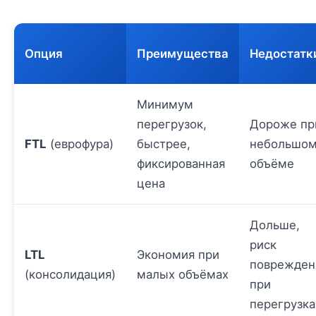
Опция
Преимущества
Недостатк
Минимум
перегрузок,
Дороже пр
FTL
(еврофура)
быстрее,
небольшо
фиксированная
объёме
цена
Дольше,
риск
LTL
Экономия при
поврежден
(консолидация)
малых объёмах
при
перегрузка