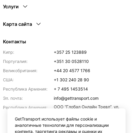
Услуги
Карта сайта
Контакты
Кипр:
+357 25 123889
Португалия:
+351 30 0528110
Великобритания:
+44 20 4577 1766
США:
+1 302 240 28 90
Республика Армения:
+ 7 495 1453514
Эл. почта:
info@gettransport.com
ООО “Глобал Онлайн Тревл”, ул.
Республика Армения:
Ерванда Кочара, 23/2,
регистрационный номер
GetTransport использует файлы cookie и
271.110.1183229, РНН 00238516
,
аналогичные технологии для персонализации
Ереван
0070
контента, таргетинга рекламы и оценки их