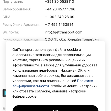
Португалия:
+351 30 0528110
Великобритания:
+44 20 4577 1766
США:
+1 302 240 28 90
Республика Армения:
+ 7 495 1453514
Эл. почта:
info@gettransport.com
ООО “Глобал Онлайн Тревл”, ул.
Республика Армения:
Ерванда Кочара, 23/2,
регистрационный номер
GetTransport использует файлы cookie и
271.110.1183229, РНН 00238516
,
аналогичные технологии для персонализации
Ереван
0070
контента, таргетинга рекламы и оценки их
эффективности, а также для улучшения удобства
использования платформы. Нажимая ОК или
изменяя настройки cookies, Вы соглашаетесь с
₽
RUB
условиями, как они описаны в нашей
Политике
Конфиденциальности
. Чтобы изменить настройки
или отозвать согласие, обновите настройки
файлов cookie.
© Gettransport International Limited. GetTransport®