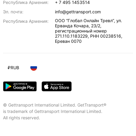
Республика Армения:
+ 7 495 1453514
Эл. почта:
info@gettransport.com
ООО “Глобал Онлайн Тревл”, ул.
Республика Армения:
Ерванда Кочара, 23/2,
регистрационный номер
271.110.1183229, РНН 00238516
,
Ереван
0070
₽
RUB
© Gettransport International Limited. GetTransport®
is trademark of Gettransport International Limited.
All rights reserved.