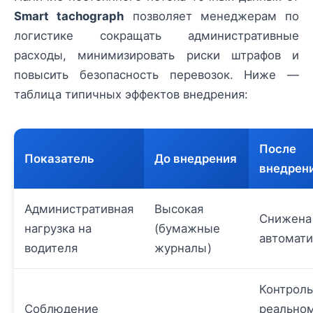
Smart tachograph
позволяет менеджерам по
логистике сокращать административные
расходы, минимизировать риски штрафов и
повысить безопасность перевозок. Ниже —
таблица типичных эффектов внедрения:
После
Показатель
До внедрения
внедрен
Административная
Высокая
Снижена 
нагрузка на
(бумажные
автомати
водителя
журналы)
Контроль
Соблюдение
реально