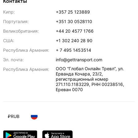
Контакты
Кипр:
+357 25 123889
Португалия:
+351 30 0528110
Великобритания:
+44 20 4577 1766
США:
+1 302 240 28 90
Республика Армения:
+ 7 495 1453514
Эл. почта:
info@gettransport.com
ООО “Глобал Онлайн Тревл”, ул.
Республика Армения:
Ерванда Кочара, 23/2,
регистрационный номер
271.110.1183229, РНН 00238516
,
Ереван
0070
₽
RUB