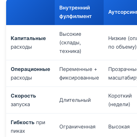
Внутренний
Аутсорсин
фулфилмент
Высокие
Капитальные
Низкие (оп
(склады,
расходы
по объему)
техника)
Операционные
Переменные +
Прозрачны
расходы
фиксированные
масштаби
Скорость
Короткий
Длительный
запуска
(недели)
Гибкость
при
Ограниченная
Высокая
пиках