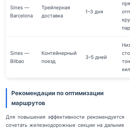
пр
Sines —
Трейлерная
1–3 дня
отп
Barcelona
доставка
кр
па
Ни
Sines —
Контейнерный
сто
3–5 дней
Bilbao
поезд
то
ки
Рекомендации по оптимизации
маршрутов
Для повышения эффективности рекомендуется
сочетать железнодорожные секции на дальние