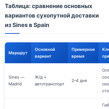
Таблица: сравнение основных
вариантов сухопутной доставки
из Sines в Spain
Основной
Примерное
Кл
Маршрут
вариант
время
пр
Оп
Sines —
Ж/д +
со
2–4 дня
Madrid
автотранспорт
ско
ст
Гиб