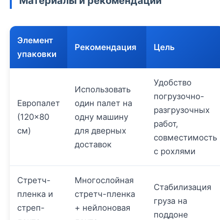
Материалы и рекомендации
Элемент
Рекомендация
Цель
упаковки
Удобство
Использовать
погрузочно-
Европалет
один палет на
разгрузочных
(120×80
одну машину
работ,
см)
для дверных
совместимость
доставок
с рохлями
Стретч-
Многослойная
Стабилизация
пленка и
стретч-пленка
груза на
стреп-
+ нейлоновая
поддоне