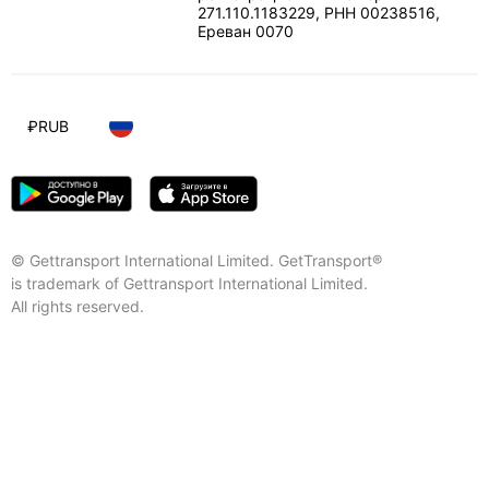
271.110.1183229, РНН 00238516
,
Ереван
0070
₽
RUB
© Gettransport International Limited. GetTransport®
is trademark of Gettransport International Limited.
All rights reserved.