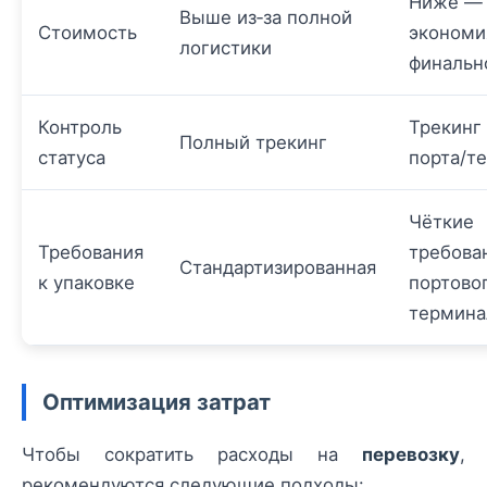
Ниже —
Выше из‑за полной
Стоимость
экономи
логистики
финальн
Контроль
Трекинг
Полный трекинг
статуса
порта/т
Чёткие
Требования
требова
Стандартизированная
к упаковке
портово
термина
Оптимизация затрат
Чтобы сократить расходы на
перевозку
,
рекомендуются следующие подходы: