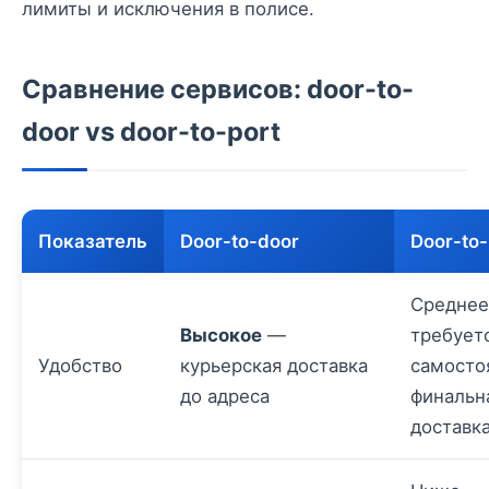
лимиты и исключения в полисе.
Сравнение сервисов: door-to-
door vs door-to-port
Показатель
Door-to-door
Door-to-
Средне
Высокое
—
требует
Удобство
курьерская доставка
самосто
до адреса
финальн
доставк