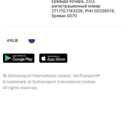
Ерванда Кочара, 23/2,
регистрационный номер
271.110.1183229, РНН 00238516
,
Ереван
0070
₽
RUB
© Gettransport International Limited. GetTransport®
is trademark of Gettransport International Limited.
All rights reserved.