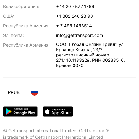
Великобритания:
+44 20 4577 1766
США:
+1 302 240 28 90
Республика Армения:
+ 7 495 1453514
Эл. почта:
info@gettransport.com
ООО “Глобал Онлайн Тревл”, ул.
Республика Армения:
Ерванда Кочара, 23/2,
регистрационный номер
271.110.1183229, РНН 00238516
,
Ереван
0070
₽
RUB
© Gettransport International Limited. GetTransport®
is trademark of Gettransport International Limited.