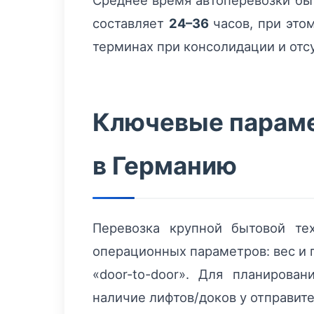
Среднее время автоперевозки бы
составляет
24–36
часов, при это
терминах при консолидации и отс
Ключевые параме
в Германию
Перевозка крупной бытовой те
операционных параметров: вес и 
«door-to-door». Для планирова
наличие лифтов/доков у отправите