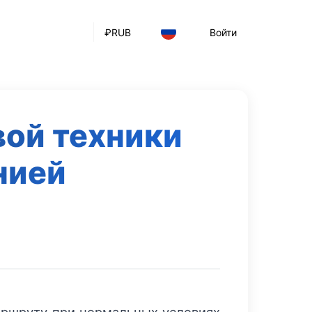
₽
RUB
Войти
ой техники
нией