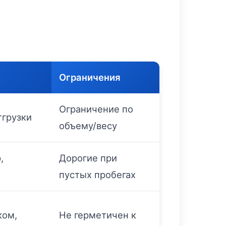
и
Ограничения
Ограничение по
тгрузки
объему/весу
,
Дорогие при
я
пустых пробегах
ком,
Не герметичен к