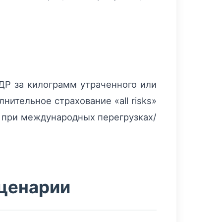
Р за килограмм утраченного или
ительное страхование «all risks»
и при международных перегрузках/
сценарии