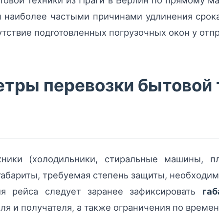
товой техники из Праги в Берлин по прямому м
м наиболее частыми причинами удлинения срока
утствие подготовленных погрузочных окон у отпр
тры перевозки бытовой 
хники (холодильники, стиральные машины, пл
габариты, требуемая степень защиты, необходи
ния рейса следует заранее зафиксировать
габ
ля и получателя, а также ограничения по времени