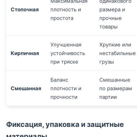
Максимальная
одинакового
Стопочная
плотность и
размера и
простота
прочные
товары
Улучшенная
Хрупкие или
Кирпичная
устойчивость
нестабильные
при тряске
грузы
Баланс
Смешанные
Смешанная
плотности и
по размерам
прочности
партии
Фиксация, упаковка и защитные
материалы