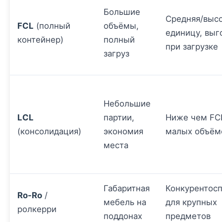
Большие
Средняя/высо
FCL
(полный
объёмы,
единицу, выг
контейнер)
полный
при загрузке
загруз
Небольшие
LCL
партии,
Ниже чем FC
(консолидация)
экономия
малых объём
места
Габаритная
Конкурентос
Ro-Ro
/
мебель на
для крупных
ролкерри
поддонах
предметов