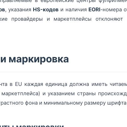
направляемые в европейские центры фулфилмен
ов
, указания
HS-кодов
и наличия
EORI
-номера о
ские провайдеры и маркетплейсы отклоняют
 и маркировка
нта в EU каждая единица должна иметь читаем
маркетплейса) и указанием страны происхожд
трастного фона и минимальному размеру шрифта