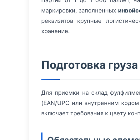
Партии от 1 до 1 000 паллет, 
маркировки, заполненных
инвойс
реквизитов крупные логистиче
хранение.
Подготовка груза
Для приемки на склад фулфилме
(EAN/UPC или внутренним кодом 
включает требования к цвету кон