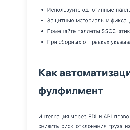
Используйте однотипные палле
Защитные материалы и фиксац
Помечайте паллеты SSCC-этике
При сборных отправках указыва
Как автоматизац
фулфилмент
Интеграция через EDI и API позв
снизить риск отклонения груза и