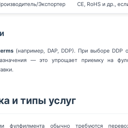
роизводитель/Экспортер
CE, RoHS и др., ес
и
terms
(например, DAP, DDP). При выборе DDP о
значения — это упрощает приемку на фулф
авки.
а и типы услуг
и фулфилмента обычно требуются перевоз