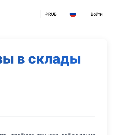
₽
RUB
Войти
зы в склады