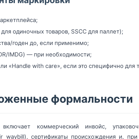
нты маркировки
аркетплейса;
для одиночных товаров, SSCC для паллет);
тва/годен до, если применимо;
DR/IMDG) — при необходимости;
или «Handle with care», если это специфично для 
моженные формальности
включает коммерческий инвойс, упаковочн
r waybill), сертификаты происхождения и, пр