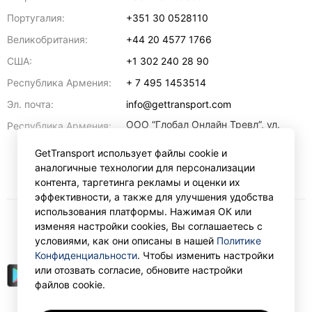
Португалия:
+351 30 0528110
Великобритания:
+44 20 4577 1766
США:
+1 302 240 28 90
Республика Армения:
+ 7 495 1453514
Эл. почта:
info@gettransport.com
ООО “Глобал Онлайн Тревл”, ул.
Республика Армения:
Ерванда Кочара, 23/2,
регистрационный номер
GetTransport использует файлы cookie и
271.110.1183229, РНН 00238516
,
аналогичные технологии для персонализации
Ереван
0070
контента, таргетинга рекламы и оценки их
эффективности, а также для улучшения удобства
использования платформы. Нажимая ОК или
изменяя настройки cookies, Вы соглашаетесь с
₽
RUB
условиями, как они описаны в нашей
Политике
Конфиденциальности
. Чтобы изменить настройки
или отозвать согласие, обновите настройки
файлов cookie.