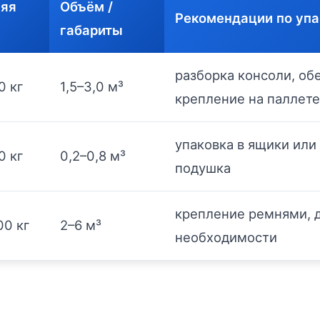
яя
Объём /
Рекомендации по упа
габариты
разборка консоли, об
0 кг
1,5–3,0 м³
крепление на паллете
упаковка в ящики или
0 кг
0,2–0,8 м³
подушка
крепление ремнями, 
00 кг
2–6 м³
необходимости