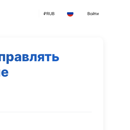
₽
RUB
Войти
тправлять
пе