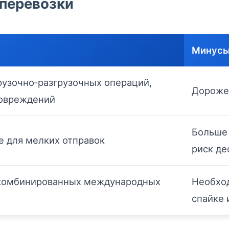
 перевозки
Минус
узочно‑разгрузочных операций,
Дороже
повреждений
Больше 
 для мелких отправок
риск де
 комбинированных международных
Необход
спайке 