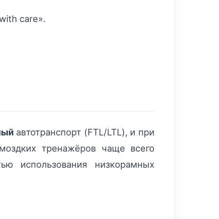
ith care».
ный
автотранспорт (FTL/LTL), и при
моздких тренажёров чаще всего
ью использования низкорамных