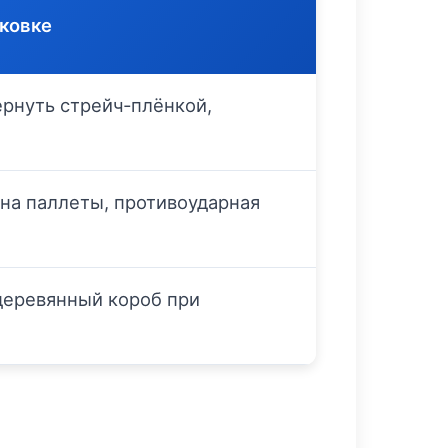
ковке
ернуть стрейч‑плёнкой,
 на паллеты, противоударная
деревянный короб при