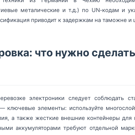
 техники из Германии в Чехию необходим
тиевые металические и т.д.) по UN‑кодам и ук
ассификация приводит к задержкам на таможне и 
ровка: что нужно сделать
еревозке электроники следует соблюдать ста
— ключевые элементы: используйте многосло
лия, а также жесткие внешние контейнеры для 
нными аккумуляторами требуют отдельной мар