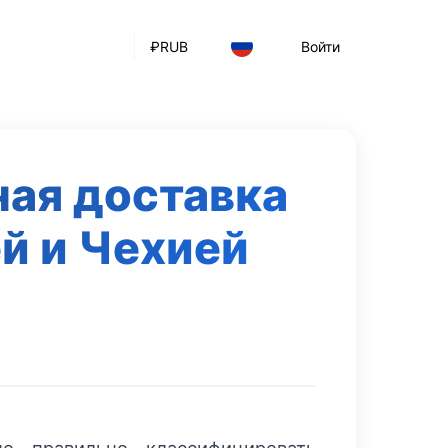
₽
RUB
Войти
ная доставка
й и Чехией