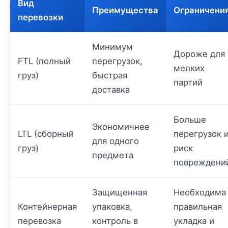
Вид
Преимущества
Ограничени
перевозки
Минимум
Дороже для
FTL (полный
перегрузок,
мелких
груз)
быстрая
партий
доставка
Больше
Экономичнее
LTL (сборный
перегрузок 
для одного
груз)
риск
предмета
повреждени
Защищенная
Необходима
Контейнерная
упаковка,
правильная
перевозка
контроль в
укладка и