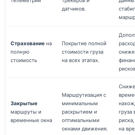
телеметрии
трекеров и
данны
датчиков.
стаби
маршр
Допол
Страхование
на
Покрытие полной
расхо
полную
стоимости груза
сниже
стоимость
на всех этапах.
финан
рисков
Сниже
Маршрутизация с
време
Закрытые
минимальным
нахож
маршруты и
раскрытием и
груза 
временные окна
оптимальными
риска,
окнами движения.
на вр