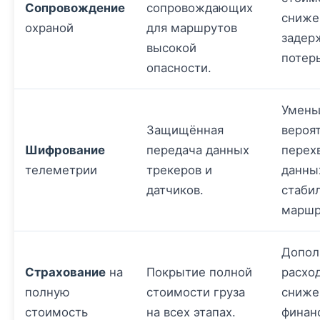
Сопровождение
сопровождающих
сниже
охраной
для маршрутов
задер
высокой
потерь
опасности.
Умень
Защищённая
вероя
Шифрование
передача данных
перех
телеметрии
трекеров и
данны
датчиков.
стаби
маршр
Допол
Страхование
на
Покрытие полной
расхо
полную
стоимости груза
сниже
стоимость
на всех этапах.
финан