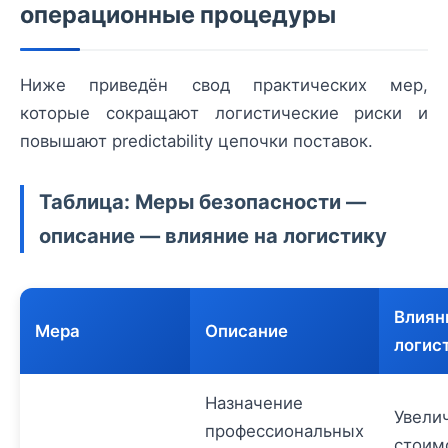
операционные процедуры
Ниже приведён свод практических мер,
которые сокращают логистические риски и
повышают predictability цепочки поставок.
Таблица: Меры безопасности —
описание — влияние на логистику
Влиян
Мера
Описание
логис
Назначение
Увели
профессиональных
стоим