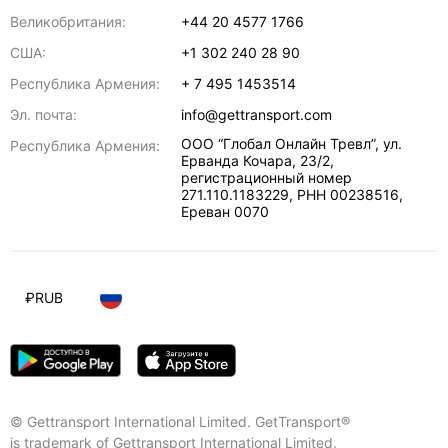
Великобритания:
+44 20 4577 1766
США:
+1 302 240 28 90
Республика Армения:
+ 7 495 1453514
Эл. почта:
info@gettransport.com
ООО “Глобал Онлайн Тревл”, ул.
Республика Армения:
Ерванда Кочара, 23/2,
регистрационный номер
271.110.1183229, РНН 00238516
,
Ереван
0070
₽
RUB
© Gettransport International Limited. GetTransport®
is trademark of Gettransport International Limited.