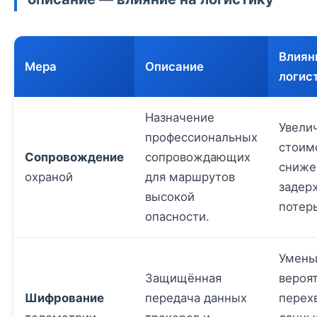
Влиян
Мера
Описание
логис
Назначение
Увели
профессиональных
стоим
Сопровождение
сопровождающих
сниже
охраной
для маршрутов
задер
высокой
потерь
опасности.
Умень
Защищённая
вероя
Шифрование
передача данных
перех