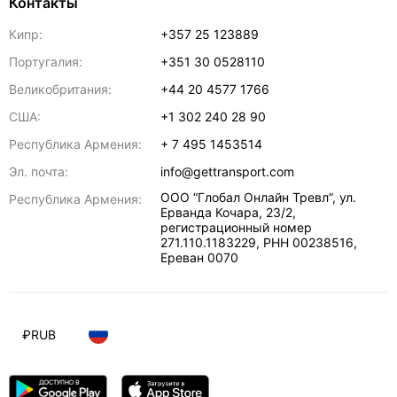
Контакты
Кипр:
+357 25 123889
Португалия:
+351 30 0528110
Великобритания:
+44 20 4577 1766
США:
+1 302 240 28 90
Республика Армения:
+ 7 495 1453514
Эл. почта:
info@gettransport.com
ООО “Глобал Онлайн Тревл”, ул.
Республика Армения:
Ерванда Кочара, 23/2,
регистрационный номер
271.110.1183229, РНН 00238516
,
Ереван
0070
₽
RUB