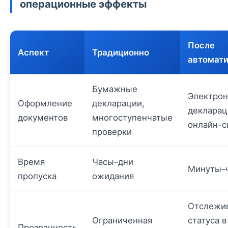
операционные эффекты
После
Аспект
Традиционно
автомат
Бумажные
Электро
Оформление
декларации,
декларац
документов
многоступенчатые
онлайн-с
проверки
Время
Часы–дни
Минуты–
пропуска
ожидания
Отслежи
Ограниченная
статуса в
Прозрачность