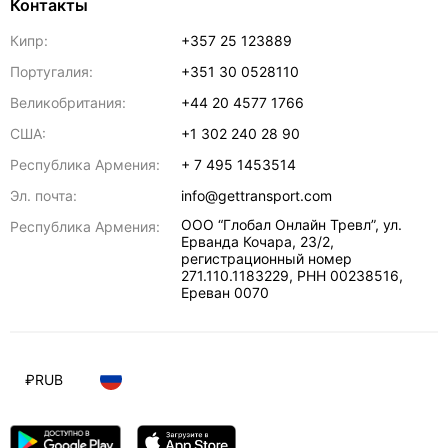
Контакты
Кипр:
+357 25 123889
Португалия:
+351 30 0528110
Великобритания:
+44 20 4577 1766
США:
+1 302 240 28 90
Республика Армения:
+ 7 495 1453514
Эл. почта:
info@gettransport.com
ООО “Глобал Онлайн Тревл”, ул.
Республика Армения:
Ерванда Кочара, 23/2,
регистрационный номер
271.110.1183229, РНН 00238516
,
Ереван
0070
₽
RUB