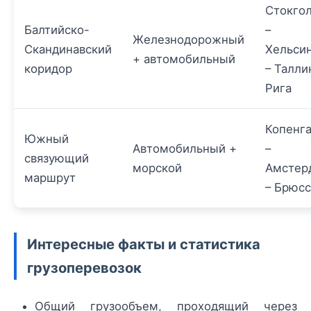
Стокго
Балтийско-
–
Железнодорожный
Скандинавский
Хельси
+ автомобильный
коридор
– Талли
Рига
Копенг
Южный
Автомобильный +
–
связующий
морской
Амстер
маршрут
– Брюс
Интересные факты и статистика
грузоперевозок
Общий грузообъем, проходящий через