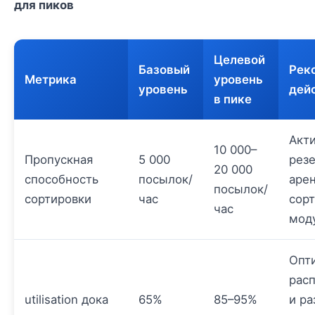
для пиков
Целевой
Базовый
Рек
Метрика
уровень
уровень
дей
в пике
Акт
10 000–
Пропускная
5 000
рез
20 000
способность
посылок/
аре
посылок/
сортировки
час
сор
час
мод
Опт
рас
utilisation дока
65%
85–95%
и ра