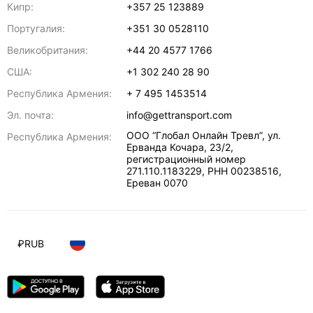
Кипр:
+357 25 123889
Португалия:
+351 30 0528110
Великобритания:
+44 20 4577 1766
США:
+1 302 240 28 90
Республика Армения:
+ 7 495 1453514
Эл. почта:
info@gettransport.com
ООО “Глобал Онлайн Тревл”, ул.
Республика Армения:
Ерванда Кочара, 23/2,
регистрационный номер
271.110.1183229, РНН 00238516
,
Ереван
0070
₽
RUB