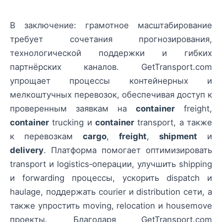
В заключение: грамотное масштабирование
требует сочетания прогнозирования,
технологической поддержки и гибких
партнёрских каналов. GetTransport.com
упрощает процессы контейнерных и
мелкоштучных перевозок, обеспечивая доступ к
проверенным заявкам на
container
freight,
container
trucking и
container
transport, а также
к перевозкам
cargo
,
freight
,
shipment
и
delivery
. Платформа помогает оптимизировать
transport и logistics‑операции, улучшить shipping
и forwarding процессы, ускорить dispatch и
haulage, поддержать courier и distribution сети, а
также упростить moving, relocation и housemove
проекты. Благодаря GetTransport.com