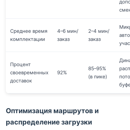
доп
сме
Мик
Среднее время
4–6 мин/
2–4 мин/
авт
комплектации
заказ
заказ
учас
Дин
Процент
85–95%
рас
своевременных
92%
(в пике)
пото
доставок
буф
Оптимизация маршрутов и
распределение загрузки