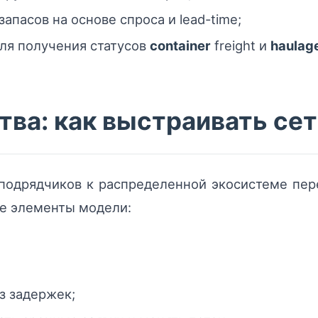
апасов на основе спроса и lead-time;
для получения статусов
container
freight и
haulag
ва: как выстраивать сет
 подрядчиков к распределенной экосистеме пер
е элементы модели:
ез задержек;