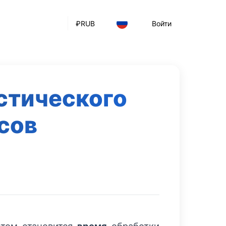
₽
RUB
Войти
стического
сов