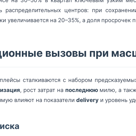
ейсе на 30–50% в квартал ключевым узким ме
ть распределительных центров: при сохранен
зки увеличивается на 20–35%, а доля просрочек 
ионные вызовы при мас
плейсы сталкиваются с набором предсказуемых
изация
, рост затрат на
последнюю
милю, а такж
ямую влияют на показатели
delivery
и уровень уд
иска