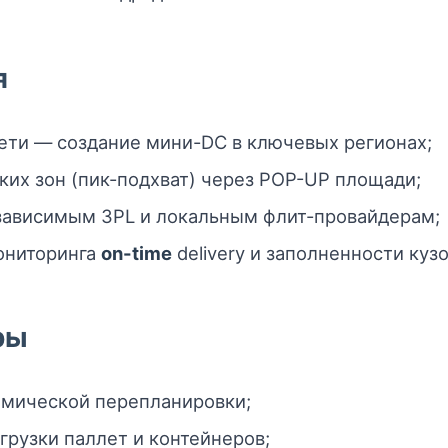
я
ети — создание мини-DC в ключевых регионах;
их зон (пик-подхват) через POP-UP площади;
езависимым 3PL и локальным флит-провайдерам;
ониторинга
on-time
delivery и заполненности кузо
ры
мической перепланировки;
грузки паллет и контейнеров;