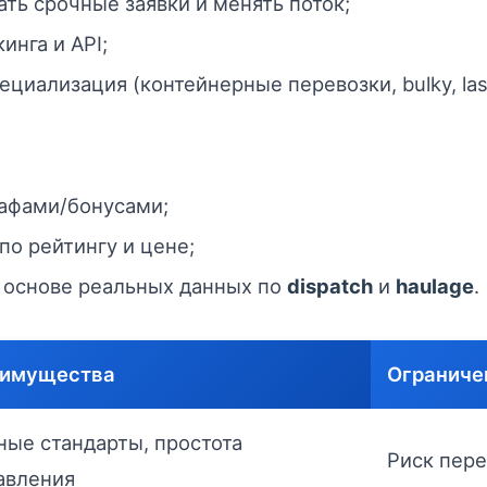
ть срочные заявки и менять поток;
инга и API;
циализация (контейнерные перевозки, bulky, last
рафами/бонусами;
по рейтингу и цене;
 основе реальных данных по
dispatch
и
haulage
.
имущества
Ограниче
ные стандарты, простота
Риск пере
авления