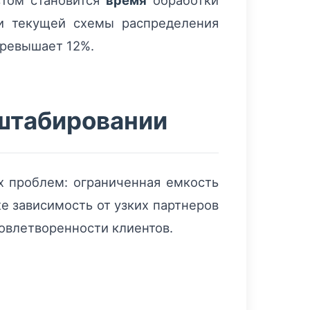
стом становится
время
обработки
ии текущей схемы распределения
превышает 12%.
штабировании
 проблем: ограниченная емкость
е зависимость от узких партнеров
овлетворенности клиентов.