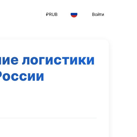
₽
RUB
Войти
ние логистики
России