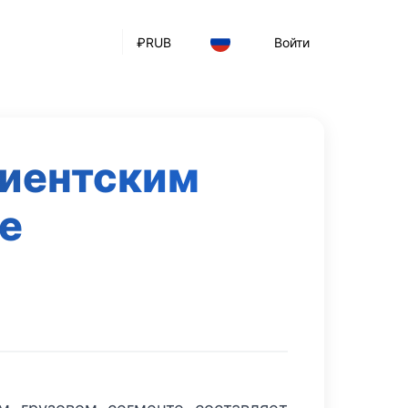
₽
RUB
Войти
лиентским
е