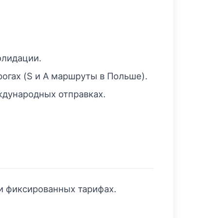
олидации.
огах (S и A маршруты в Польше).
ждународных отправках.
и фиксированных тарифах.