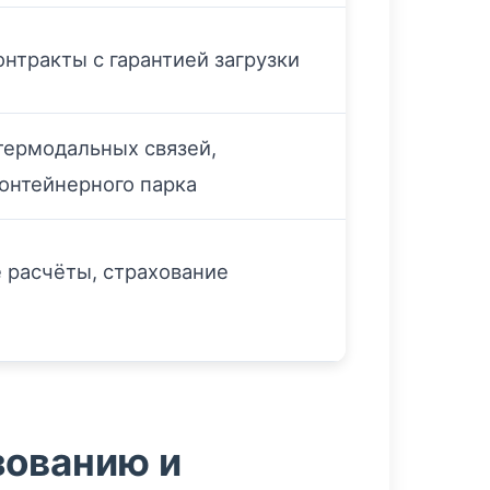
нтракты с гарантией загрузки
термодальных связей,
онтейнерного парка
 расчёты, страхование
и
зованию и