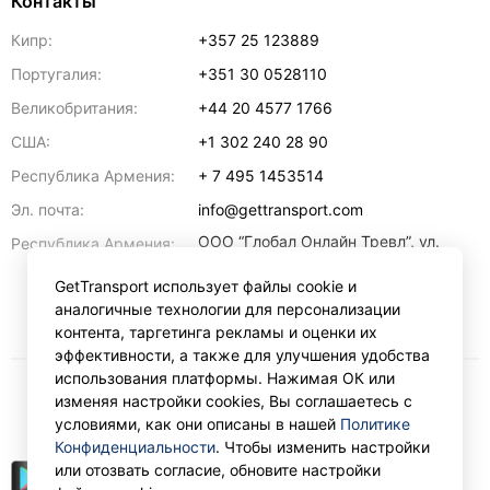
Контакты
Кипр:
+357 25 123889
Португалия:
+351 30 0528110
Великобритания:
+44 20 4577 1766
США:
+1 302 240 28 90
Республика Армения:
+ 7 495 1453514
Эл. почта:
info@gettransport.com
ООО “Глобал Онлайн Тревл”, ул.
Республика Армения:
Ерванда Кочара, 23/2,
регистрационный номер
GetTransport использует файлы cookie и
271.110.1183229, РНН 00238516
,
аналогичные технологии для персонализации
Ереван
0070
контента, таргетинга рекламы и оценки их
эффективности, а также для улучшения удобства
использования платформы. Нажимая ОК или
изменяя настройки cookies, Вы соглашаетесь с
₽
RUB
условиями, как они описаны в нашей
Политике
Конфиденциальности
. Чтобы изменить настройки
или отозвать согласие, обновите настройки