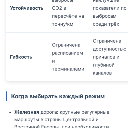
выбросы
наилучшие
Устойчивость
CO2 в
показатели по
пересчёте на
выбросам
тонну/км
среди трёх
Ограничена
Ограничена
доступностью
расписанием
Гибкость
причалов и
и
глубиной
терминалами
каналов
Когда выбирать каждый режим
Железная
дорога: крупные регулярные
маршруты в страны Центральной и
Восточной Европы, при необходимости