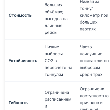
Низкая за
больших
тонну/
объёмах;
Стоимость
километр при
выгодна на
больших
длинные
партиях
рейсы
Низкие
Часто
выбросы
наилучшие
Устойчивость
CO2 в
показатели по
пересчёте на
выбросам
тонну/км
среди трёх
Ограничена
Ограничена
доступностью
расписанием
Гибкость
причалов и
и
глубиной