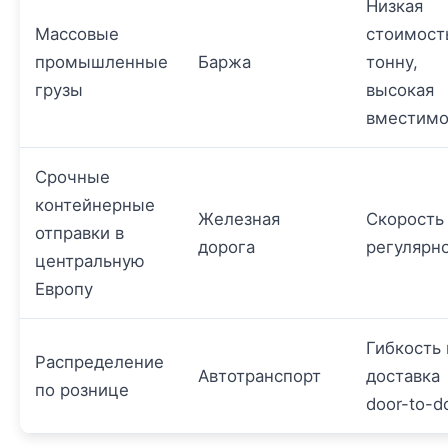
Низкая
Массовые
стоимост
промышленные
Баржа
тонну,
грузы
высокая
вместимо
Срочные
контейнерные
Железная
Скорость
отправки в
дорога
регулярн
центральную
Европу
Гибкость 
Распределение
Автотранспорт
доставка
по рознице
door-to-d