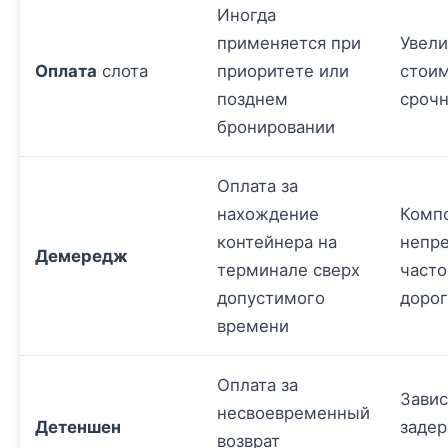
Иногда
применяется при
Увели
Оплата
слота
приоритете или
стоим
позднем
срочн
бронировании
Оплата за
нахождение
Комп
контейнера на
непр
Демередж
терминале сверх
част
допустимого
доро
времени
Оплата за
Завис
несвоевременный
Детеншен
задер
возврат