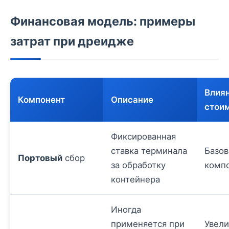
Финансовая модель: примеры
затрат при дреидже
Влиян
Компонент
Описание
стои
Фиксированная
ставка терминала
Базо
Портовый
сбор
за обработку
компо
контейнера
Иногда
применяется при
Увели