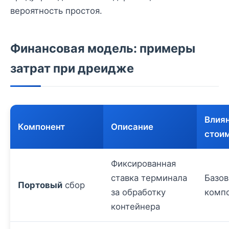
вероятность простоя.
Финансовая модель: примеры
затрат при дреидже
Влиян
Компонент
Описание
стои
Фиксированная
ставка терминала
Базо
Портовый
сбор
за обработку
компо
контейнера