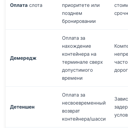
Оплата
слота
приоритете или
стоим
позднем
срочн
бронировании
Оплата за
нахождение
Комп
контейнера на
непр
Демередж
терминале сверх
част
допустимого
доро
времени
Оплата за
Завис
несвоевременный
Детеншен
задер
возврат
услов
контейнера/шасси