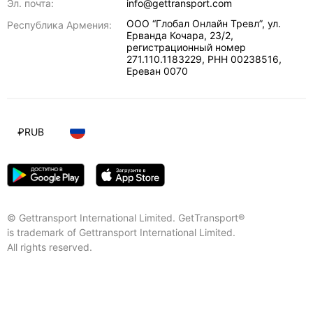
Эл. почта:
info@gettransport.com
ООО “Глобал Онлайн Тревл”, ул.
Республика Армения:
Ерванда Кочара, 23/2,
регистрационный номер
271.110.1183229, РНН 00238516
,
Ереван
0070
₽
RUB
© Gettransport International Limited. GetTransport®
is trademark of Gettransport International Limited.
All rights reserved.