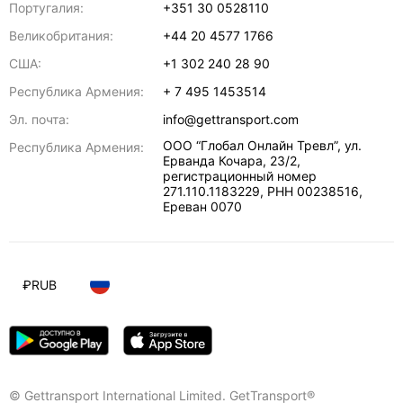
Португалия:
+351 30 0528110
Великобритания:
+44 20 4577 1766
США:
+1 302 240 28 90
Республика Армения:
+ 7 495 1453514
Эл. почта:
info@gettransport.com
ООО “Глобал Онлайн Тревл”, ул.
Республика Армения:
Ерванда Кочара, 23/2,
регистрационный номер
271.110.1183229, РНН 00238516
,
Ереван
0070
₽
RUB
© Gettransport International Limited. GetTransport®