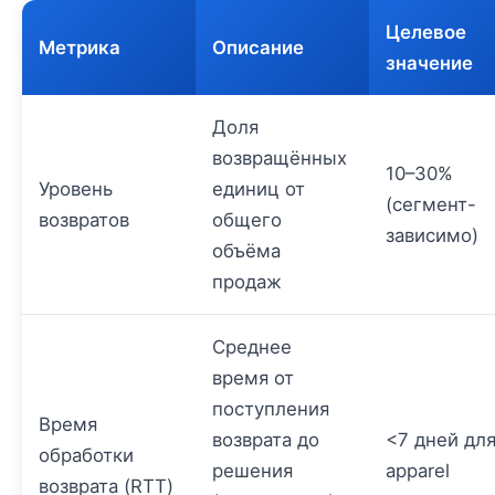
Целевое
Метрика
Описание
значение
Доля
возвращённых
10–30%
Уровень
единиц от
(сегмент-
возвратов
общего
зависимо)
объёма
продаж
Среднее
время от
поступления
Время
возврата до
<7 дней дл
обработки
решения
apparel
возврата (RTT)