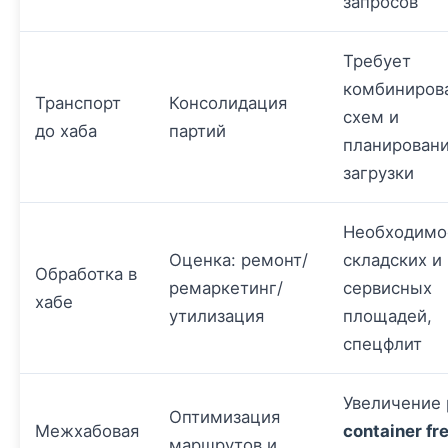
запросов
Требует
комбиниров
Транспорт
Консолидация
схем и
до хаба
партий
планирован
загрузки
Необходимо
Оценка: ремонт/
складских и
Обработка в
ремаркетинг/
сервисных
хабе
утилизация
площадей,
спецфлит
Увеличение 
Оптимизация
Межхабовая
container fr
маршрутов и