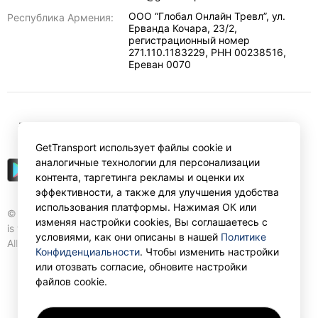
ООО “Глобал Онлайн Тревл”, ул.
Республика Армения:
Ерванда Кочара, 23/2,
регистрационный номер
271.110.1183229, РНН 00238516
,
Ереван
0070
₽
RUB
GetTransport использует файлы cookie и
аналогичные технологии для персонализации
контента, таргетинга рекламы и оценки их
эффективности, а также для улучшения удобства
использования платформы. Нажимая ОК или
© Gettransport International Limited. GetTransport®
изменяя настройки cookies, Вы соглашаетесь с
is trademark of Gettransport International Limited.
условиями, как они описаны в нашей
Политике
All rights reserved.
Конфиденциальности
. Чтобы изменить настройки
или отозвать согласие, обновите настройки
файлов cookie.