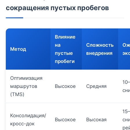
сокращения пустых пробегов
Влияние
на
Сложность
Ож
Метод
пустые
внедрения
эк
пробеги
Оптимизация
10
маршрутов
Высокое
Средняя
сн
(TMS)
15
Консолидация/
Высокое
Высокая
сн
кросс-док
ре