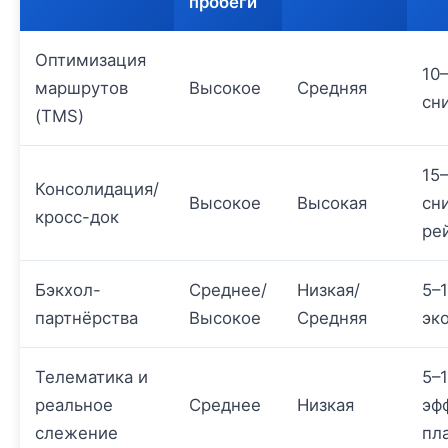
пробеги
Оптимизация
10
маршрутов
Высокое
Средняя
сн
(TMS)
15
Консолидация/
Высокое
Высокая
сн
кросс-док
ре
Бэкхол-
Среднее/
Низкая/
5–
партнёрства
Высокое
Средняя
эк
Телематика и
5–
реальное
Среднее
Низкая
эф
слежение
пл