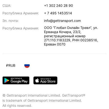
США:
+1 302 240 28 90
Республика Армения:
+ 7 495 1453514
Эл. почта:
info@gettransport.com
ООО “Глобал Онлайн Тревл”, ул.
Республика Армения:
Ерванда Кочара, 23/2,
регистрационный номер
271.110.1183229, РНН 00238516
,
Ереван
0070
₽
RUB
© Gettransport International Limited. GetTransport®
is trademark of Gettransport International Limited.
All rights reserved.