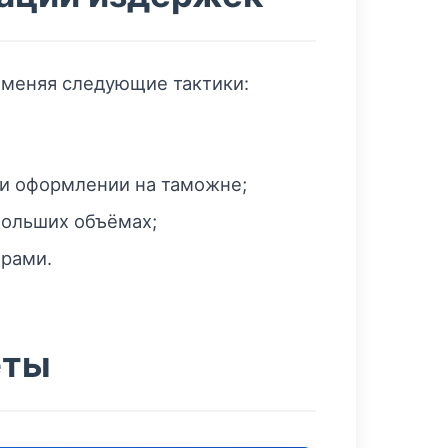
именяя следующие тактики:
ри оформлении на таможне;
больших объёмах;
ёрами.
еты