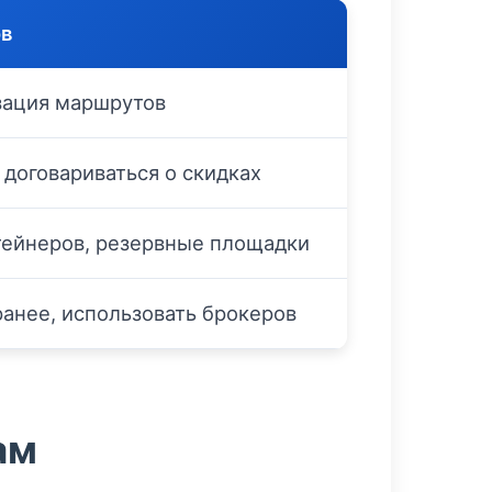
ов
зация маршрутов
 договариваться о скидках
тейнеров, резервные площадки
ранее, использовать брокеров
ам