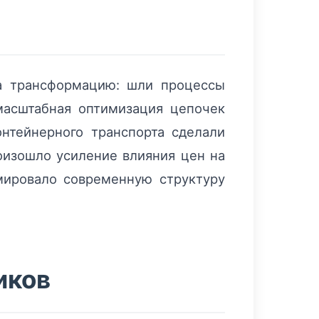
ла трансформацию: шли процессы
масштабная оптимизация цепочек
онтейнерного транспорта сделали
оизошло усиление влияния цен на
мировало современную структуру
иков