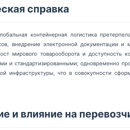
еская справка
глобальная контейнерная логистика претерпе
сов, внедрение электронной документации и 
рост мирового товарооборота и доступность к
ыми и стандартизированными; одновременно пр
вой инфраструктуры, что в совокупности сфор
е и влияние на перевозч