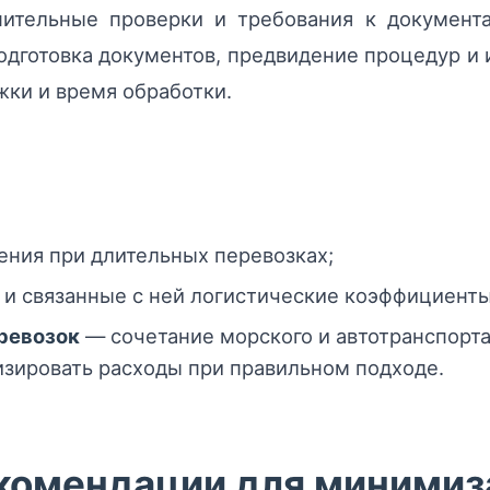
нительные проверки и требования к документ
одготовка документов, предвидение процедур 
ки и время обработки.
ения при длительных перевозках;
и связанные с ней логистические коэффициенты
ревозок
— сочетание морского и автотранспорт
зировать расходы при правильном подходе.
комендации для минимиз