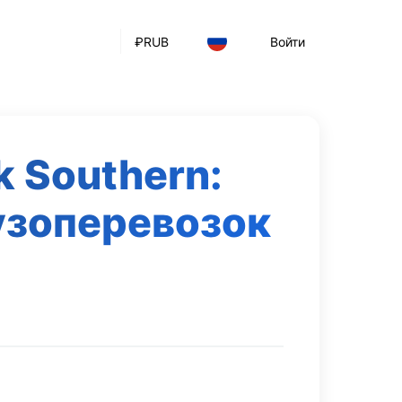
₽
RUB
Войти
k Southern:
узоперевозок