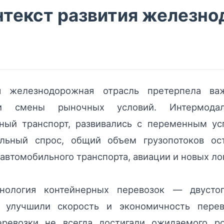
нтекст развития железн
я железнодорожная отрасль претерпела ва
 и смены рыночных условий. Интермода
ый транспорт, развивались с переменным ус
ильный спрос, общий объем грузопотоков ост
автомобильного транспорта, авиации и новых ло
хнология контейнерных перевозок — двусто
 улучшили скорость и экономичность перев
ревозки не всегда достигали ожидаемого ро