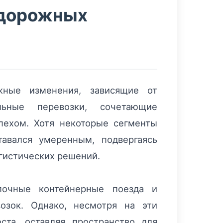
одорожных
жные изменения, зависящие от
льные перевозки, сочетающие
пехом. Хотя некоторые сегменты
авался умеренным, подвергаясь
гистических решений.
почные контейнерные поезда и
озок. Однако, несмотря на эти
ста, оставляя пространство для