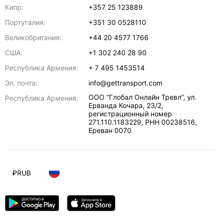
Кипр:
+357 25 123889
Португалия:
+351 30 0528110
Великобритания:
+44 20 4577 1766
США:
+1 302 240 28 90
Республика Армения:
+ 7 495 1453514
Эл. почта:
info@gettransport.com
ООО “Глобал Онлайн Тревл”, ул.
Республика Армения:
Ерванда Кочара, 23/2,
регистрационный номер
271.110.1183229, РНН 00238516
,
Ереван
0070
₽
RUB