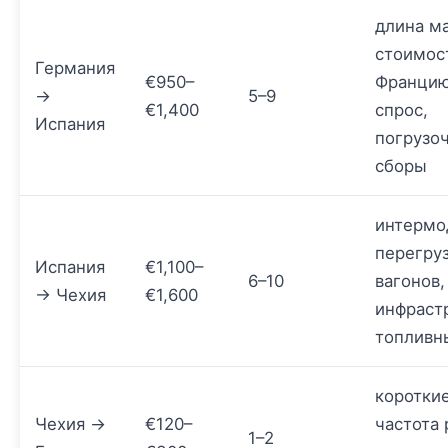
длина м
стоимос
Германия
€950–
Францию
→
5–9
€1,400
спрос,
Испания
погрузо
сборы
интермо
перегруз
Испания
€1,100–
6–10
вагонов,
→ Чехия
€1,600
инфраст
топливн
короткие
Чехия →
€120–
частота 
1–2