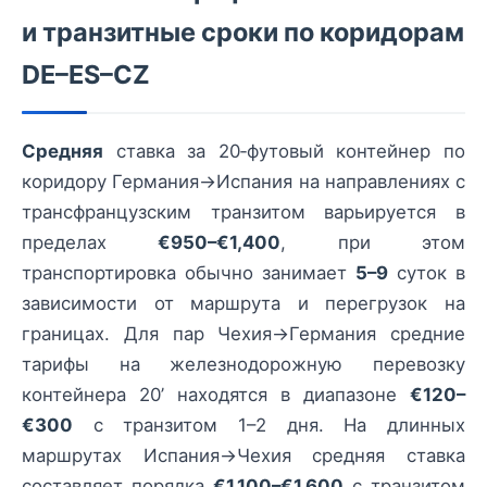
и транзитные сроки по коридорам
DE–ES–CZ
Средняя
ставка за 20‑футовый контейнер по
коридору Германия→Испания на направлениях с
транс­французским транзитом варьируется в
пределах
€950–€1,400
, при этом
транспортировка обычно занимает
5–9
суток в
зависимости от маршрута и перегрузок на
границах. Для пар Чехия→Германия средние
тарифы на железнодорожную перевозку
контейнера 20’ находятся в диапазоне
€120–
€300
с транзитом 1–2 дня. На длинных
маршрутах Испания→Чехия средняя ставка
составляет порядка
€1,100–€1,600
с транзитом